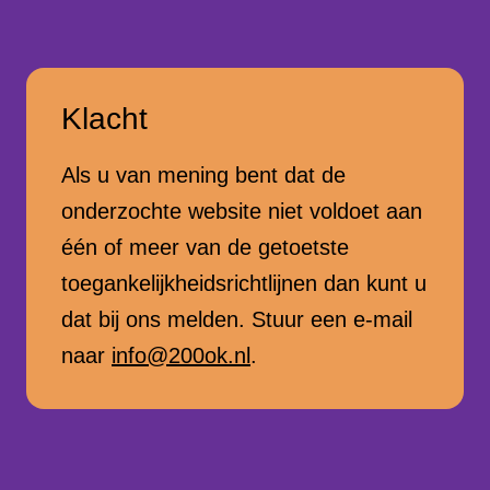
Klacht
Als u van mening bent dat de
onderzochte website niet voldoet aan
één of meer van de getoetste
toegankelijkheidsrichtlijnen dan kunt u
dat bij ons melden. Stuur een e-mail
naar
info@200ok.nl
.